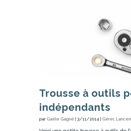
Trousse à outils 
indépendants
par
Gaële Gagné
|
3/11/2014
|
Gérer
,
Lance
Voici une petite trousse à outils de 