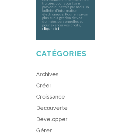
traitées pour vous faire
parvenir une fois par mois un
bulletin d’information
électronique. Pour en savoir
plus sur la gestion de vos
données personnelles et
pour exercer vos droits,
cliquez ici
.
CATÉGORIES
Archives
Créer
Croissance
Découverte
Développer
Gérer