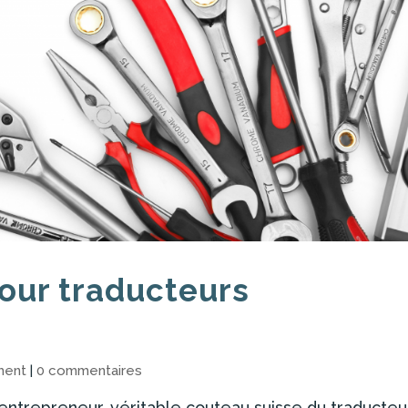
pour traducteurs
ment
|
0 commentaires
l’entrepreneur, véritable couteau suisse du traducteu