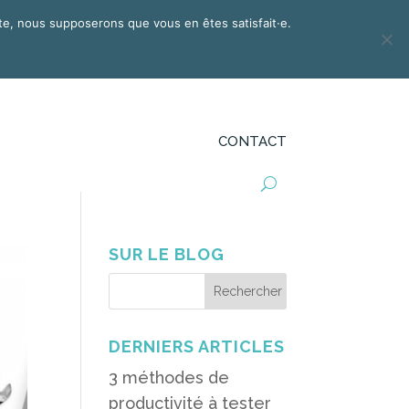
site, nous supposerons que vous en êtes satisfait·e.
NSEIL
DÉFI PRO
BLOG
PODCAST
CONTACT
SUR LE BLOG
DERNIERS ARTICLES
3 méthodes de
productivité à tester