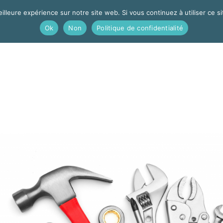
 en traduction
illeure expérience sur notre site web. Si vous continuez à utiliser ce 
Ok
Non
Politique de confidentialité
EIL
À PROPOS
INFORMATION
FORMATION
CO