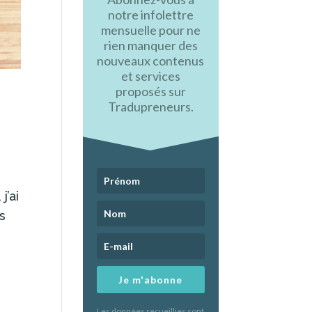
notre infolettre
mensuelle pour ne
rien manquer des
nouveaux contenus
et services
proposés sur
Tradupreneurs.
j’ai
es
Je m'abonne
Les données recueillies sont