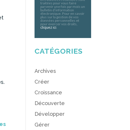
traitées pour vous faire
parvenir une fois par mois un
bulletin d’information
électronique. Pour en savoir
et
plus sur la gestion de vos
données personnelles et
pour exercer vos droits,
cliquez ici
.
CATÉGORIES
Archives
Créer
s.
Croissance
Découverte
Développer
ses
Gérer