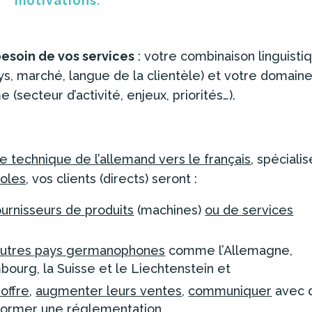
motivations.
esoin de vos services
: votre combinaison linguisti
s, marché, langue de la clientèle) et votre domain
 (secteur d’activité, enjeux, priorités…).
ce technique de l’allemand vers le français
, spéciali
coles
, vos clients (directs) seront :
ournisseurs de produits
(machines)
ou de services
autres pays germanophones
comme l’Allemagne,
mbourg, la Suisse et le Liechtenstein et
 offre
,
augmenter leurs ventes
,
communiquer
avec 
nformer une
réglementation