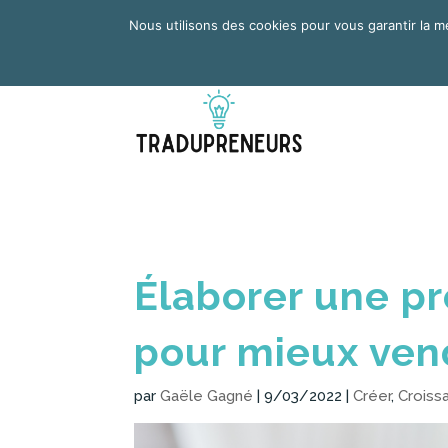
Portail de ressources sur l’entrepreneuriat
Nous utilisons des cookies pour vous garantir la me
ACCU
Élaborer une pr
pour mieux vend
par
Gaële Gagné
|
9/03/2022
|
Créer
,
Croiss