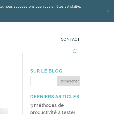
site, nous supposerons que vous en êtes satisfait·e.
NSEIL
DÉFI PRO
BLOG
PODCAST
CONTACT
SUR LE BLOG
DERNIERS ARTICLES
3 méthodes de
productivité à tester