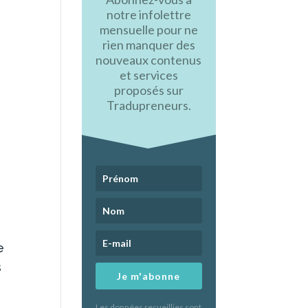
notre infolettre
mensuelle pour ne
rien manquer des
nouveaux contenus
et services
proposés sur
Tradupreneurs.
e
s
Je m'abonne
Les données recueillies sont