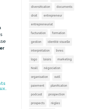
diversification
documents
droit
entrepreneur
entrepreneuriat
a
facturation
formation
us
sse
gestion
identité visuelle
rer
interprétation
livres
logo
loisirs
marketing
Noël
négociation
organisation
outil
nts
paiement
planification
ux.
podcast
prospection
prospects
règles