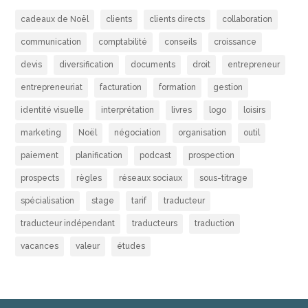
cadeaux de Noël
clients
clients directs
collaboration
communication
comptabilité
conseils
croissance
devis
diversification
documents
droit
entrepreneur
entrepreneuriat
facturation
formation
gestion
identité visuelle
interprétation
livres
logo
loisirs
marketing
Noël
négociation
organisation
outil
paiement
planification
podcast
prospection
prospects
règles
réseaux sociaux
sous-titrage
spécialisation
stage
tarif
traducteur
traducteur indépendant
traducteurs
traduction
vacances
valeur
études